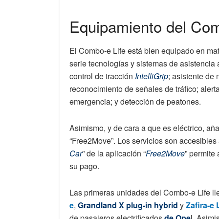
Equipamiento del Com
El Combo-e Life está bien equipado en mater
serie tecnologías y sistemas de asistencia 
control de tracción
IntelliGrip
; asistente de 
reconocimiento de señales de tráfico; alert
emergencia; y detección de peatones.
Asimismo, y de cara a que es eléctrico, aña
“Free2Move”. Los servicios son accesibles a
Car
” de la aplicación “
Free2Move
” permite
su pago.
Las primeras unidades del Combo-e Life lle
e
,
Grandland X plug-in hybrid
y
Zafira-e 
de pasajeros electrificados
de Ope
l. Asim