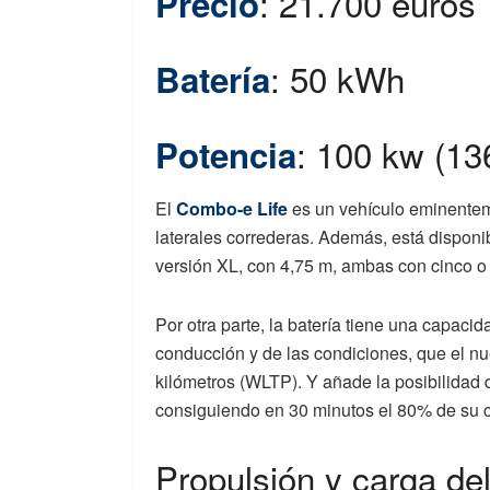
: 21.700 euros
Precio
: 50 kWh
Batería
: 100 kw (13
Potencia
El
Combo-e Life
es un vehículo eminentem
laterales correderas. Además, está disponib
versión XL, con 4,75 m, ambas con cinco o 
Por otra parte, la batería tiene una capacid
conducción y de las condiciones, que el n
kilómetros (WLTP). Y añade la posibilidad 
consiguiendo en 30 minutos el 80% de su 
Propulsión y carga de