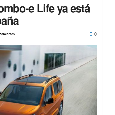
ombo-e Life ya está
paña
0
zamientos