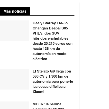
Más noticias
Geely Starray EM-i o
Changan Deepal S05
PHEV: dos SUV
híbridos enchufables
desde 25.215 euros con
hasta 136 km de
autonomía en modo
eléctrico
El Stelato G9 llega con
586 CV y 1.300 km de
autonomía para ponerle
las cosas difíciles a
Xiaomi
MG 07: la berlina