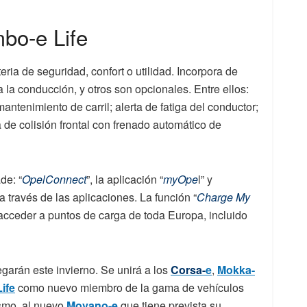
bo-e Life
ia de seguridad, confort o utilidad. Incorpora de
a la conducción, y otros son opcionales. Entre ellos:
mantenimiento de carril; alerta de fatiga del conductor;
a de colisión frontal con frenado automático de
de: “
OpelConnect
”, la aplicación “
myOpe
l” y
 través de las aplicaciones. La función “
Charge My
 acceder a puntos de carga de toda Europa, incluido
garán este invierno. Se unirá a los
Corsa-
e
,
Mokka-
Life
como nuevo miembro de la gama de vehículos
ismo, al nuevo
Movano-e
que tiene prevista su