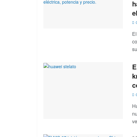
h
e
0
El
co
su
E
k
c
0
Hu
nu
ve