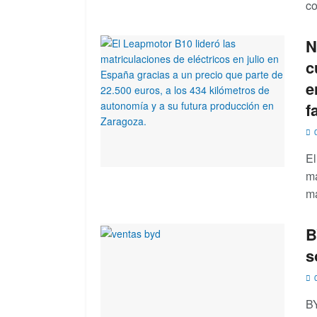
co
N
c
e
f
0
El
má
ma
B
s
0
BY