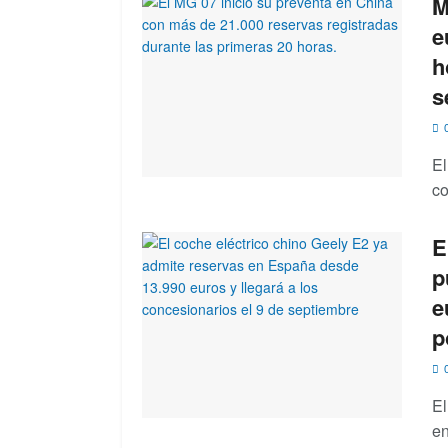
M
e
h
s
0
El
co
E
p
e
p
0
El
en