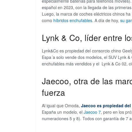
especialmente baterías para teléfonos móviles).
español en 2023, con la llegada de las primera
Luego, la marca de coches eléctricos chinos ha
como
híbridos enchufables
. A día de hoy,
su ga
Lynk & Co, líder entre l
Lynk&Co es propiedad del consorcio chino Geely,
Espa´a solo vende dos modelos, el SUV Lynk & 
enchufables más vendidos y el Lynk & Co 02, cie
Jaecoo, otra de las ma
fuerza
Al igual que Omoda,
Jaecoo es propiedad del
España un modelo, el
Jaecoo 7
, pero en los p
numeraciones 5 y 8). Todos con garantía de 7 