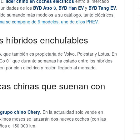
 El
líder chino en coches eléctricos
entró al mercado
s unidades de los
BYD Atto 3
,
BYD
Han EV
y
BYD
Tang EV
.
 ido sumando más modelos a su catálogo, tanto eléctricos
ma se compone de 9 modelos, uno de ellos PHEV
.
os híbridos enchufables
 que también es propietaria de Volvo, Polestar y Lotus. En
Co 01 que durante semanas ha estado entre los híbridos
n por cien eléctrico y recién llegado al mercado.
rcas chinas que suenan con
 grupo chino Chery
. En la actualidad solo vende en
róximos meses se lanzarán dos nuevos coches (con las
años o 150.000 km.