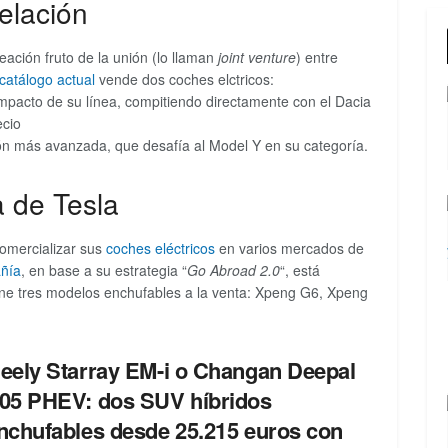
elación
ación fruto de la unión (lo llaman
joint venture
) entre
catálogo actual
vende dos coches elctricos:
pacto de su línea, compitiendo directamente con el Dacia
ecio
n más avanzada, que desafía al Model Y en su categoría.
 de Tesla
omercializar sus
coches eléctricos
en varios mercados de
ñía
, en base a su estrategia “
Go Abroad 2.0
“, está
ene tres modelos enchufables a la venta: Xpeng G6, Xpeng
eely Starray EM-i o Changan Deepal
05 PHEV: dos SUV híbridos
nchufables desde 25.215 euros con