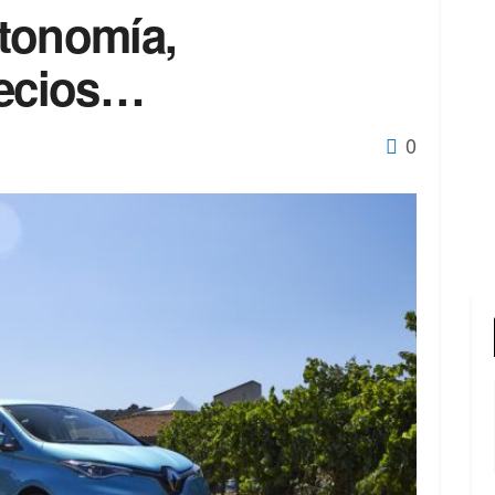
tonomía,
recios…
0