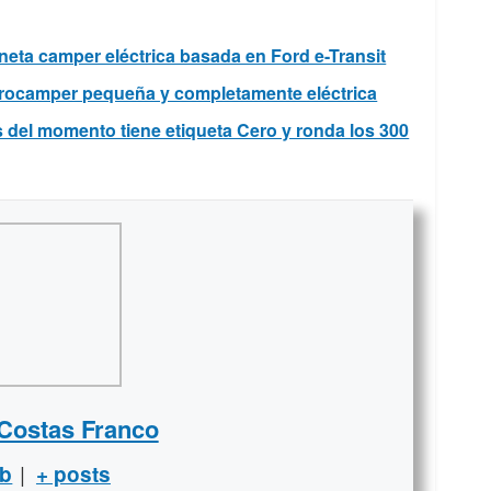
eta camper eléctrica basada en Ford e-Transit
rocamper pequeña y completamente eléctrica
 del momento tiene etiqueta Cero y ronda los 300
 Costas Franco
|
b
+ posts