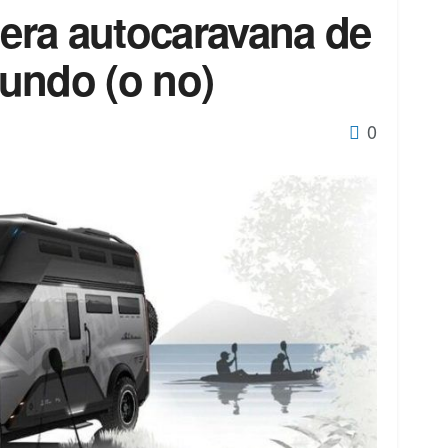
mera autocaravana de
undo (o no)
0