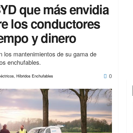
BYD que más envidia
tre los conductores
iempo y dinero
en los mantenimientos de su gama de
dos enchufables.
0
éctricos
,
Híbridos Enchufables