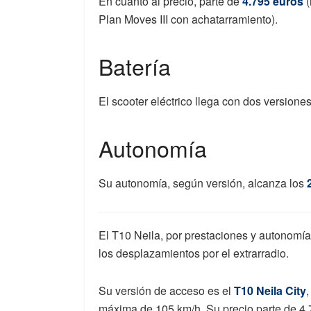
En cuanto al precio, parte de
4.795 euros
(
Plan Moves III con achatarramiento).
Batería
El scooter eléctrico llega con dos versione
Autonomía
Su autonomía, según versión, alcanza los
El T10 Neila, por prestaciones y autonomía
los desplazamientos por el extrarradio.
Su versión de acceso es el
T10 Neila City
máxima de 105 km/h. Su precio parte de 4.