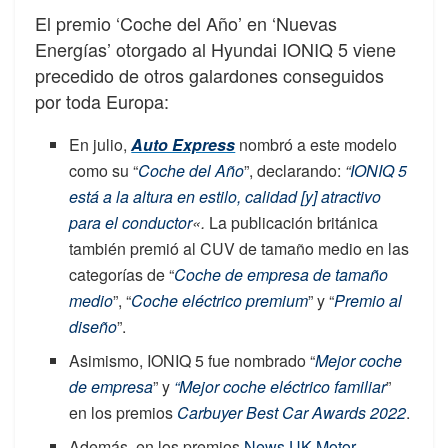
El premio ‘Coche del Año’ en ‘Nuevas
Energías’ otorgado al Hyundai IONIQ 5 viene
precedido de otros galardones conseguidos
por toda Europa:
En julio,
Auto Express
nombró a este modelo
como su “
Coche del Año
”, declarando:
“
IONIQ 5
está a la altura en estilo, calidad [y] atractivo
para el conductor
«.
La publicación británica
también premió al CUV de tamaño medio en las
categorías de “
Coche de empresa de tamaño
medio
”, “
Coche eléctrico premium
” y “
Premio al
diseño
”.
Asimismo, IONIQ 5 fue nombrado “
Mejor coche
de empresa
” y
“Mejor coche eléctrico familiar
”
en los premios
Carbuyer Best Car Awards 2022
.
Además, en los premios
News UK Motor