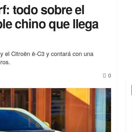
: todo sobre el
ble chino que llega
g y el Citroën ë-C3 y contará con una
ros.
0