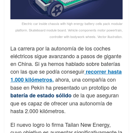
Electric car inside chassis with high energy battery cells pack modular
platform. Skateboard module board. Vehicle components motor powertrain,
controller with bodywork wheels. Vector illustration.
La carrera por la autonomía de los coches
eléctricos sigue avanzando a pasos de gigante
en China. Si ya hemos hablado sobre baterías
con las que se podía conseguir
recorrer hasta
ahora, una compañía con
1.000 kilómetros,
base en Pekín ha presentado un prototipo de
de la que aseguran
batería de estado sólido
que es capaz de ofrecer una autonomía de
hasta 2.000 kilómetros.
El nuevo logro lo firma Tailan New Energy,
cuyo objetivo es aumentar significativamente la