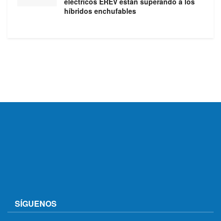
eléctricos EREV están superando a los
híbridos enchufables
SÍGUENOS