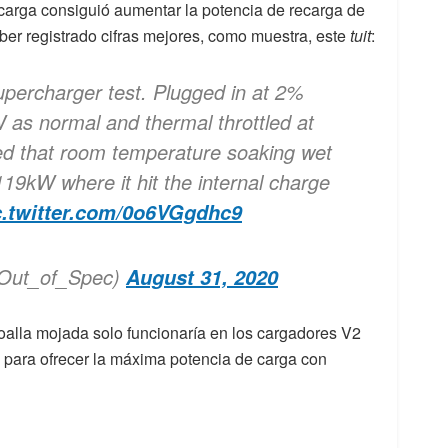
arga consiguió aumentar la potencia de recarga de
ber registrado cifras mejores, como muestra, este
tuit
:
percharger test. Plugged in at 2%
as normal and thermal throttled at
d that room temperature soaking wet
119kW where it hit the internal charge
c.twitter.com/0o6VGgdhc9
@Out_of_Spec)
August 31, 2020
toalla mojada solo funcionaría en los cargadores V2
 para ofrecer la máxima potencia de carga con