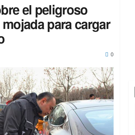
obre el peligroso
la mojada para cargar
o
0