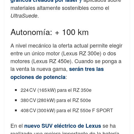
materiales altamente sostenibles como el
.
UltraSuede
Autonomía: + 100 km
A nivel mecánico la oferta actual permite elegir
entre un único motor (Lexus RZ 300e) o dos
motores (Lexus RZ 450e). Cuando se ponga a
la venta la nueva gama,
serán tres las
:
opciones de potencia
224 CV (165 kW) para el RZ 350e
380 CV (280 kW) para el RZ 500e
408 CV (300 kW) para el RZ 550e F SPORT
En el
se ha
nuevo SUV eléctrico de Lexus
realizado una mejora importante de la batería