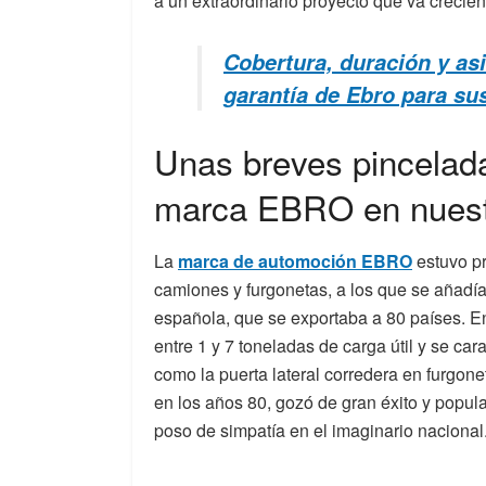
a un extraordinario proyecto que va crecien
Cobertura, duración y asi
garantía de Ebro para su
Unas breves pinceladas
marca EBRO en nuest
La
marca de automoción EBRO
estuvo p
camiones y furgonetas, a los que se añadían
española, que se exportaba a 80 países. E
entre 1 y 7 toneladas de carga útil y se car
como la puerta lateral corredera en furgon
en los años 80, gozó de gran éxito y popu
poso de simpatía en el imaginario nacional