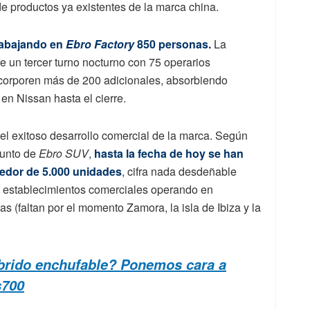
 productos ya existentes de la marca china.
rabajando en
Ebro Factory
850 personas.
La
ie un tercer turno nocturno con 75 operarios
incorporen más de 200 adicionales, absorbiendo
n Nissan hasta el cierre.
el exitoso desarrollo comercial de la marca. Según
junto de
Ebro SUV
,
hasta la fecha de hoy se han
edor de 5.000 unidades
, cifra nada desdeñable
62 establecimientos comerciales operando en
s (faltan por el momento Zamora, la isla de Ibiza y la
íbrido enchufable? Ponemos cara a
s700