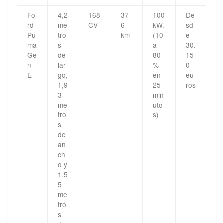
Fo
4,2
168
37
100
De
rd
me
CV
6
kW.
sd
Pu
tro
km
(10
e
ma
s
a
30.
Ge
de
80
15
n-
lar
%
0
E
go,
en
eu
1,9
25
ros
3
min
me
uto
tro
s)
s
de
an
ch
o y
1,5
5
me
tro
s