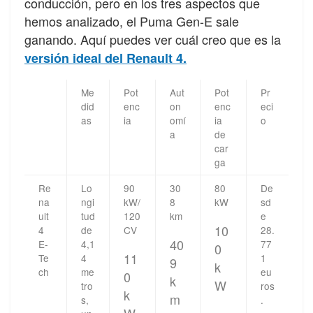
conducción, pero en los tres aspectos que
hemos analizado, el Puma Gen-E sale
ganando. Aquí puedes ver cuál creo que es la
versión ideal del Renault 4.
Me
Pot
Aut
Pot
Pr
did
enc
on
enc
eci
as
ia
omí
ia
o
a
de
car
ga
Re
Lo
90
30
80
De
na
ngi
kW/
8
kW
sd
ult
tud
120
km
e
10
4
de
CV
28.
40
E-
4,1
77
0
11
Te
4
1
9
k
ch
me
eu
0
k
W
tro
ros
k
m
s,
.
W