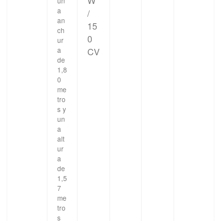
un
a
/
an
15
ch
0
ur
a
CV
de
1,8
0
me
tro
s y
un
a
alt
ur
a
de
1,5
7
me
tro
s