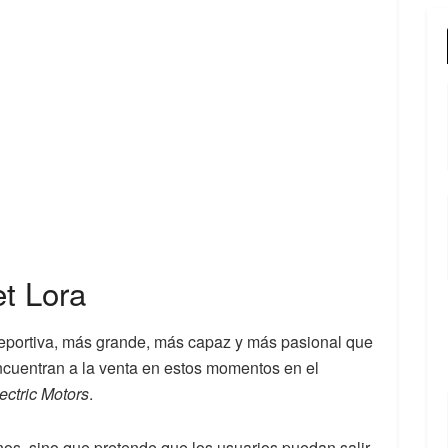
et Lora
deportiva, más grande, más capaz y más pasional que
cuentran a la venta en estos momentos en el
ectric Motors
.
os, sino que pretende que los usuarios puedan salir