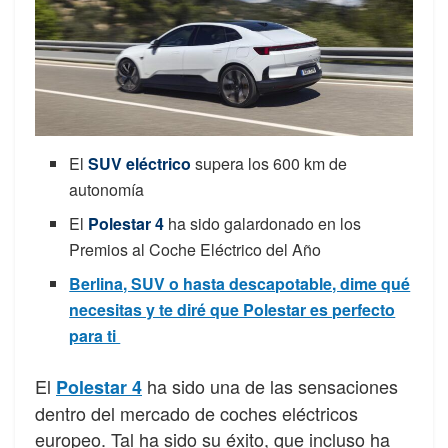
El
SUV eléctrico
supera los 600 km de
autonomía
El
Polestar 4
ha sido galardonado en los
Premios al Coche Eléctrico del Año
Berlina, SUV o hasta descapotable, dime qué
necesitas y te diré que Polestar es perfecto
para ti
El
ha sido una de las sensaciones
Polestar 4
dentro del mercado de coches eléctricos
europeo. Tal ha sido su éxito, que incluso ha