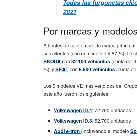
Todas las furgonetas elé
2021
Por marcas y modelo
A finales de septiembre, la marca principal
sus clientes (con una cuota del 57 %). Le 
ŠKODA
con
32.100 vehículos
(cuota del 
%); y
SEAT
con
8.800 vehículos
(cuota del
Los 5 modelos VE más vendidos del Grupo
este año fueron los siguientes:
Volkswagen ID.4
: 72.700 unidades
Volkswagen ID.3
: 52.700 unidades
Audi e-tron
(incluyendo el modelo
Sp