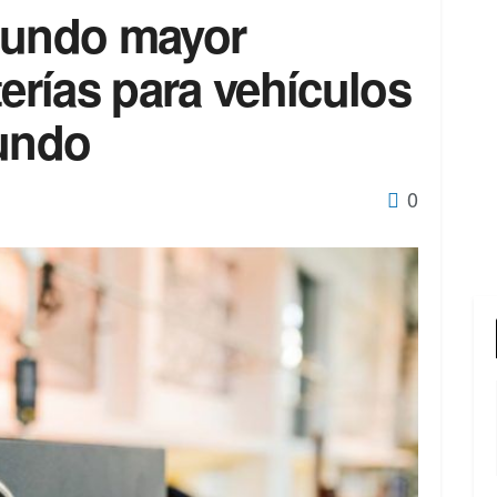
gundo mayor
terías para vehículos
mundo
0