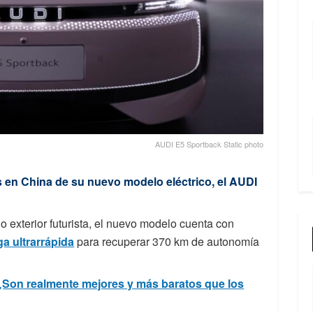
AUDI E5 Sportback Static photo
s en China de su nuevo modelo eléctrico, el AUDI
 exterior futurista, el nuevo modelo cuenta con
ga ultrarrápida
para recuperar 370 km de autonomía
¿Son realmente mejores y más baratos que los