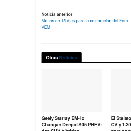
Noticia anterior
Menos de 15 días para la celebración del Foro
VEM
Otras
Noticias
Geely Starray EM-i o
El Stelat
Changan Deepal S05 PHEV:
CV y 1.3
dos SUV híbridos
para pone