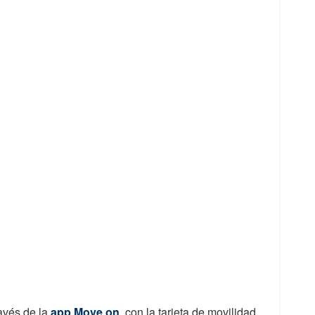
avés de la
app Move on
, con la tarjeta de movilidad