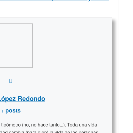
 López Redondo
+ posts
ipómetro (no, no hace tanto...). Toda una vida
dad cambia (para bien) la vida de las personas.