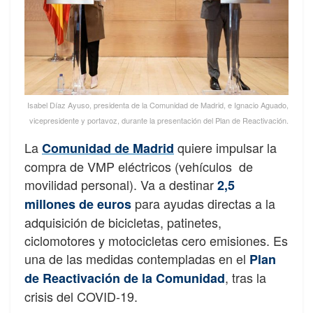
Isabel Díaz Ayuso, presidenta de la Comunidad de Madrid, e Ignacio Aguado,
vicepresidente y portavoz, durante la presentación del Plan de Reactivación.
La
quiere impulsar la
Comunidad de Madrid
compra de VMP eléctricos (vehículos de
movilidad personal). Va a destinar
2,5
para ayudas directas a la
millones de euros
adquisición de bicicletas, patinetes,
ciclomotores y motocicletas cero emisiones. Es
una de las medidas contempladas en el
Plan
, tras la
de Reactivación de la Comunidad
crisis del COVID-19.