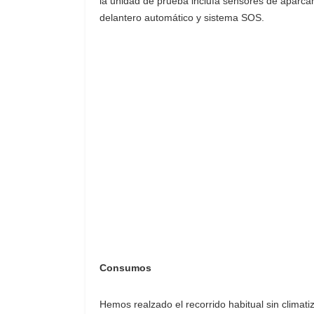
la unidad de prueba incluía sensores de aparcami
delantero automático y sistema SOS.
Consumos
Hemos realzado el recorrido habitual sin climat