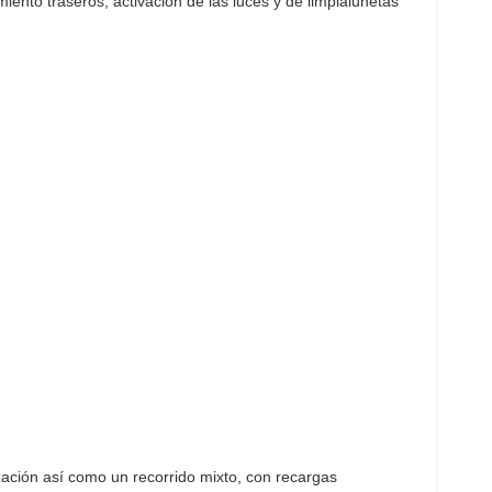
ento traseros, activación de las luces y de limpialunetas
ización así como un recorrido mixto, con recargas