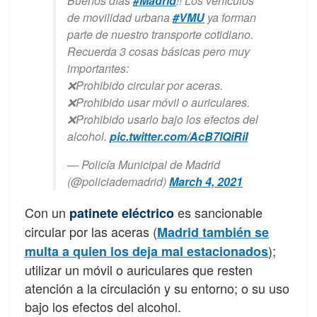
Buenos días
#Madrid
!! Los vehículos
de movilidad urbana
#VMU
ya forman
parte de nuestro transporte cotidiano.
Recuerda 3 cosas básicas pero muy
importantes:
❌Prohibido circular por aceras.
❌Prohibido usar móvil o auriculares.
❌Prohibido usarlo bajo los efectos del
alcohol.
pic.twitter.com/AcB7lQiRiI
— Policía Municipal de Madrid
(@policiademadrid)
March 4, 2021
Con un
es sancionable
patinete eléctrico
circular por las aceras (
Madrid también se
);
multa a quien los deja mal estacionados
utilizar un móvil o auriculares que resten
atención a la circulación y su entorno; o su uso
bajo los efectos del alcohol.