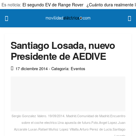
Es noticia:
El segundo EV de Range Rover
¿Cuánto dura realmente l
Santiago Losada, nuevo
Presidente de AEDIVE
17 diciembre 2014
- Categoría: Eventos
Sergio Gonzalez Valero. 19/09/2014. Madrid.Comunidad de Madrid.Encuentro
sobre el coche electrico.Una apuesta de futuro.Foto.Angel Lopez.Juan
Azcarate Luxan.Rafael Muñoz Lopez Villalta.Arturo Perez de Lucia.Santiago
Losada