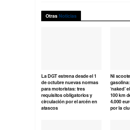
Otras
Noticias
La DGT estrena desde el 1
Ni scoote
de octubre nuevas normas
gasolina:
para motoristas: tres
‘naked’ e
requisitos obligatorios y
100 km d
circulación por el arcén en
4.000 eu
atascos
por la ci