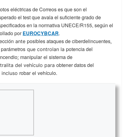
tos eléctricas de Correos es que son el
uperado el test que avala el suficiente grado de
especificados en la normativa UNECE/R155, según el
ollado por
EUROCYBCAR
.
ección
posibles ataques de ciberdelincuentes
ante
,
parámetros
potencia del
e
que controlan la
incendio
manipular
sistema de
;
el
obtener datos del
tralita del vehículo para
robar
vehículo
e incluso
el
.