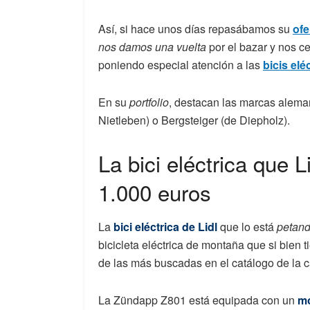
Así, si hace unos días repasábamos su
ofe
nos damos una vuelta
por el bazar y nos c
poniendo especial atención a las
bicis elé
En su
portfolio
, destacan las marcas alem
Nietleben) o Bergsteiger (de Diepholz).
La bici eléctrica que 
1.000 euros
La
bici eléctrica de Lidl
que lo está
petan
bicicleta eléctrica de montaña que si bien 
de las más buscadas en el catálogo de la 
La Zündapp Z801 está equipada con un
mo