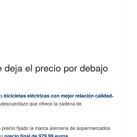
deja el precio por debajo
as
bicicletas eléctricas con mejor relación calidad-
l
descuentazo
que ofrece la cadena de
o precio fijado la marca alemana de supermercados
un
precio final de 979,99 euros
.