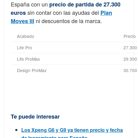
España con un
precio de partida de 27.300
sin contar con las ayudas del
euros
Plan
ni descuentos de la marca.
Moves III
Acabado
Precio
Life Pro
27.300
Life ProMax
29.300
Design ProMax
30.700
Te puede interesar
Los Xpeng G6 y G9 ya tienen precio y fecha
de lanzamiento para España