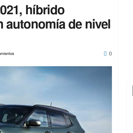
21, híbrido
n autonomía de nivel
0
amientos