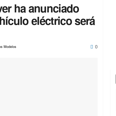
er ha anunciado
ículo eléctrico será
0
os Modelos