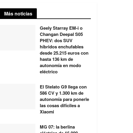
Más noticias
Geely Starray EM-i o
Changan Deepal S05
PHEV: dos SUV
híbridos enchufables
desde 25.215 euros con
hasta 136 km de
autonomía en modo
eléctrico
El Stelato G9 llega con
586 CV y 1.300 km de
autonomía para ponerle
las cosas difíciles a
Xiaomi
MG 07: la berlina