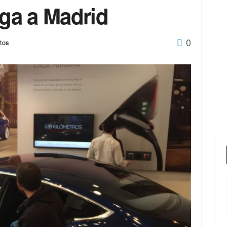
ega a Madrid
0
tos