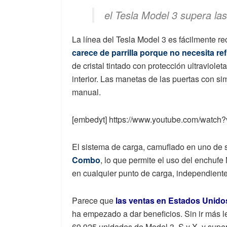
el Tesla Model 3 supera la
La línea del Tesla Model 3 es fácilmente re
carece de parrilla porque no necesita re
de cristal tintado con protección ultraviole
interior. Las manetas de las puertas con s
manual.
[embedyt] https://www.youtube.com/watc
El sistema de carga, camuflado en uno de s
Combo
, lo que permite el uso del enchufe 
en cualquier punto de carga, independient
Parece que
las ventas en Estados Unidos
ha empezado a dar beneficios. Sin ir más lej
69.925 unidades de Model 3, S y X, y supe