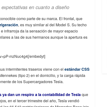
s expectativas en cuanto a diseño
conocible como parte de su marca. El frontal, que
frigeración
, es muy similar al del Model S. Su techo
ta e infrarroja da la sensación de mayor espacio
imilares a las de sus hermanos aunque la apertura es
h?v=pP-mzNuc4g4[/embedyt]
us intermitentes traseros viene con el
estándar CSS
Mennekes (tipo 2) en el domicilio, y la carga rápida
emente de los Supercargadores Tesla.
 ya dan un respiro a la contabilidad de Tesla
que
os, en el tercer trimestre del año, Tesla vendió
ró las 66.542 matriculaciones de Mercedes Benz (sin