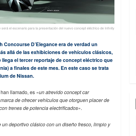
rá el escenario para la presentación del nuevo concept eléctrico de Infinity
ch Concourse D’Elegance era de verdad un
s allá de las exhibiciones de vehículos clásicos,
lega el tercer reportaje de concept eléctrico que
ia) a finales de este mes. En este caso se trata
emium de Nissan.
o han llamado, es
«un atrevido concept car
a marca de ofrecer vehículos que otorguen placer de
on trenes de potencia electrificados»
.
de un deportivo clásico con un diseño fresco, limpio y