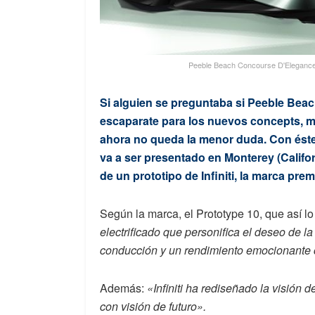
Peeble Beach Concourse D'Elegance se
Si alguien se preguntaba si Peeble Bea
escaparate para los nuevos concepts, má
ahora no queda la menor duda. Con éste l
va a ser presentado en Monterey (Californ
de un prototipo de Infiniti, la marca pr
Según la marca, el Prototype 10, que así l
electrificado que personifica el deseo de l
conducción y un rendimiento emocionante c
Además:
«Infiniti ha rediseñado la visión 
con visión de futuro».