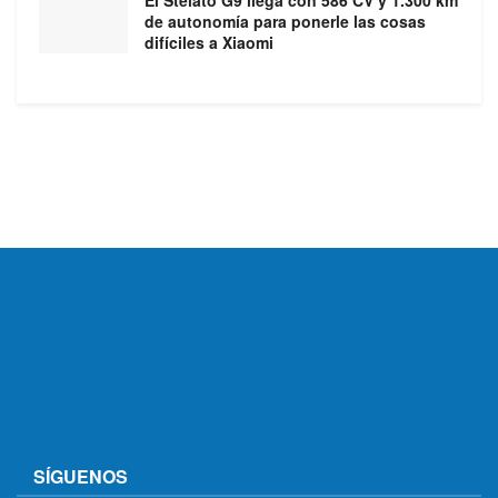
El Stelato G9 llega con 586 CV y 1.300 km
de autonomía para ponerle las cosas
difíciles a Xiaomi
SÍGUENOS