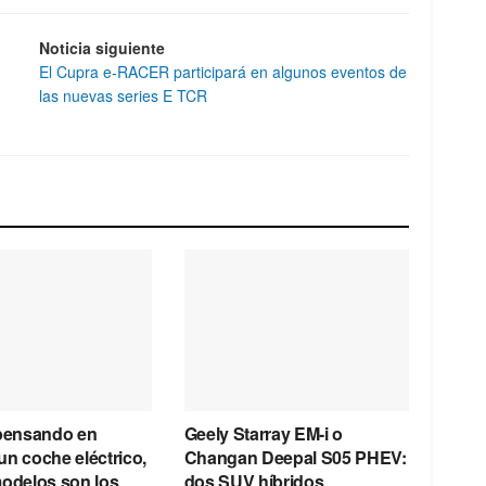
Noticia siguiente
El Cupra e-RACER participará en algunos eventos de
las nuevas series E TCR
 pensando en
Geely Starray EM-i o
n coche eléctrico,
Changan Deepal S05 PHEV:
modelos son los
dos SUV híbridos