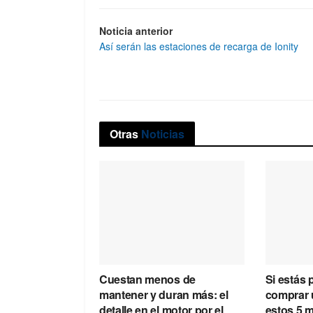
Noticia anterior
Así serán las estaciones de recarga de Ionity
Otras
Noticias
Cuestan menos de
Si estás
mantener y duran más: el
comprar u
detalle en el motor por el
estos 5 