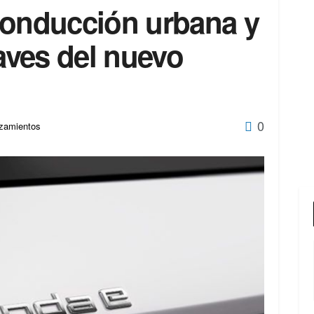
conducción urbana y
laves del nuevo
0
zamientos