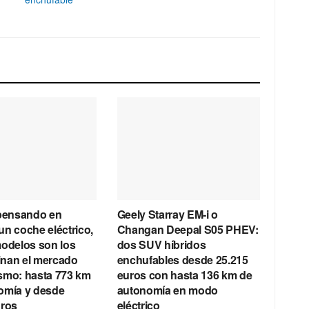
 pensando en
Geely Starray EM-i o
n coche eléctrico,
Changan Deepal S05 PHEV:
modelos son los
dos SUV híbridos
nan el mercado
enchufables desde 25.215
smo: hasta 773 km
euros con hasta 136 km de
omía y desde
autonomía en modo
uros
eléctrico