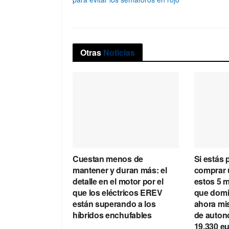
Otras
Noticias
Cuestan menos de
Si estás
mantener y duran más: el
comprar u
detalle en el motor por el
estos 5 
que los eléctricos EREV
que domi
están superando a los
ahora mi
híbridos enchufables
de auton
19.330 e