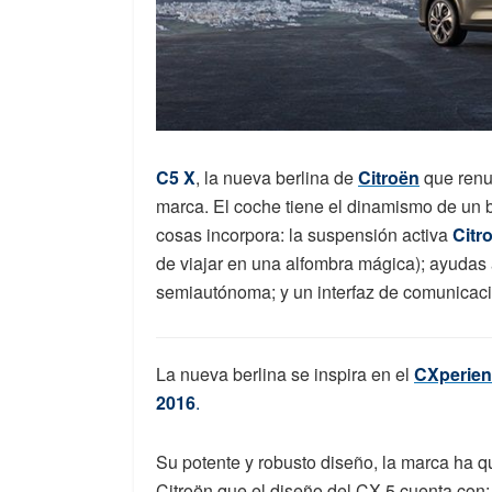
C5 X
, la nueva berlina de
Citroën
que renue
marca. El coche tiene el dinamismo de un b
cosas incorpora: la suspensión activa
Citr
de viajar en una alfombra mágica); ayudas
semiautónoma; y un interfaz de comunica
La nueva berlina se inspira en el
CXperien
2016
.
Su potente y robusto diseño, la marca ha q
Citroën que el diseño del CX 5 cuenta con: 