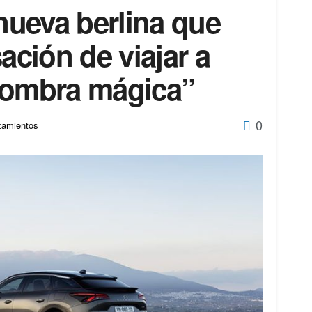
 nueva berlina que
ación de viajar a
fombra mágica”
0
zamientos