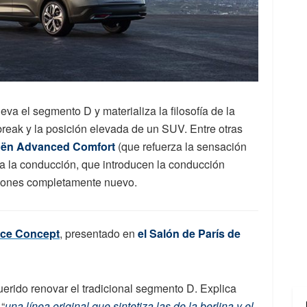
va el segmento D y materializa la filosofía de la
reak y la posición elevada de un SUV. Entre otras
oën Advanced Comfort
(que refuerza la sensación
 a la conducción, que introducen la conducción
ciones completamente nuevo.
ce Concept
, presentado en
el Salón de París de
uerido renovar el tradicional segmento D. Explica
“
una línea original que sintetiza las de la berlina y el