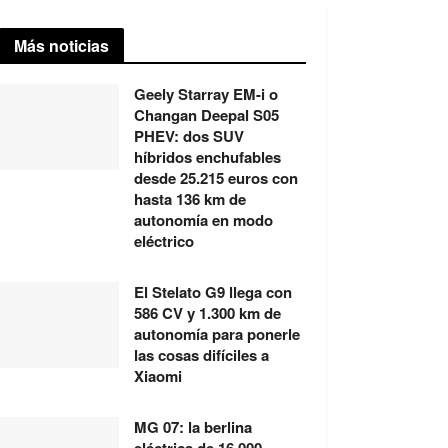
Más noticias
Geely Starray EM-i o
Changan Deepal S05
PHEV: dos SUV
híbridos enchufables
desde 25.215 euros con
hasta 136 km de
autonomía en modo
eléctrico
El Stelato G9 llega con
586 CV y 1.300 km de
autonomía para ponerle
las cosas difíciles a
Xiaomi
MG 07: la berlina