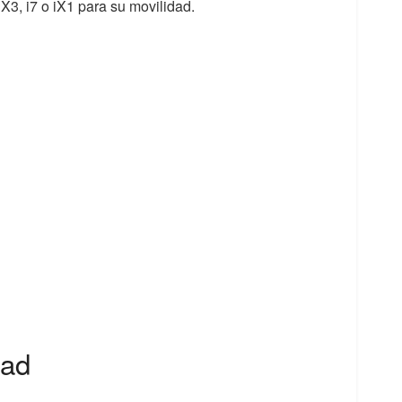
iX3, i7 o iX1 para su movilidad.
dad