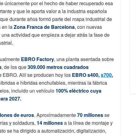
de únicamente por el hecho de haber recuperado esa
ante y que le aporta valor a la industria española
 que durante años formó parte del mapa industrial de
s en la
Zona Franca de Barcelona
, con nuevas
 una actividad que empieza a dejar atrás la fase de
strial.
ctualmente
EBRO Factory
, una planta asentada sobre
s
, de los que
309.000 metros cuadrados
e EBRO. Allí se producen hoy los
EBRO s400,
s700
,
íbridas e híbridas enchufables, mientras la fábrica
los, incluido un vehículo
100% eléctrico cuya
ara 2027.
llones de euros
. Aproximadamente
70 millones
se
rías y soldadura,
14 millones
a la línea de montaje y
sto se ha dirigido a automatización, digitalización,