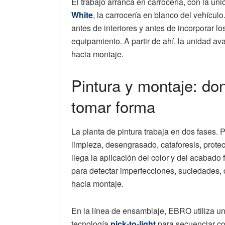
El trabajo arranca en carrocería, con la un
White
, la carrocería en blanco del vehícul
antes de interiores y antes de incorporar l
equipamiento. A partir de ahí, la unidad av
hacia montaje.
Pintura y montaje: do
tomar forma
La planta de pintura trabaja en dos fases. 
limpieza, desengrasado, cataforesis, prote
llega la aplicación del color y del acabado
para detectar imperfecciones, suciedades, 
hacia montaje.
En la línea de ensamblaje, EBRO utiliza un
tecnología
pick-to-light
para secuenciar co