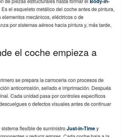
ión de piezas estructurales hasta formar el
Body-in-
o. Es el esqueleto metálico del coche antes de pintura,
os elementos mecánicos, eléctricos o de
anza por sistemas aéreos hacia pintura y, más tarde,
nde el coche empieza a
Primero se prepara la carrocería con procesos de
cción anticorrosión, sellado e imprimación. Después
 final. Cada unidad pasa por controles específicos
descuelgues o defectos visuales antes de continuar
 sistema flexible de suministro
Just-in-Time
y
mponentes y reducir errores. Cada coche baja a la