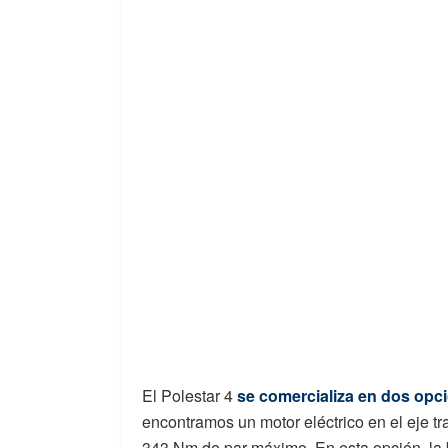
El Polestar 4
se comercializa en dos opc
encontramos un motor eléctrico en el eje t
343 Nm de par máximo. En esta opción, la 