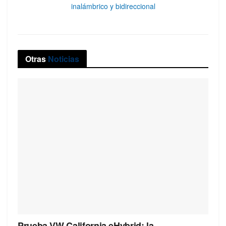
inalámbrico y bidireccional
Otras
Noticias
Prueba VW California eHybrid: la