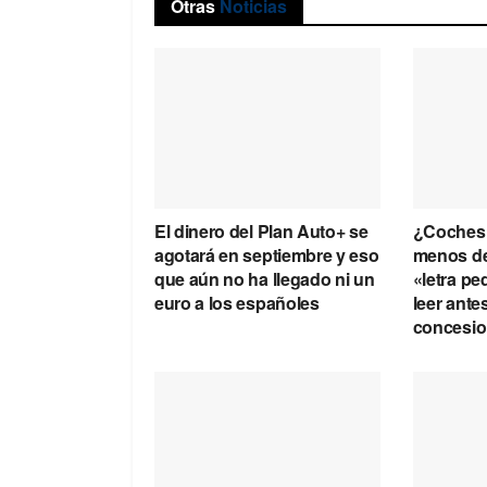
Otras
Noticias
El dinero del Plan Auto+ se
¿Coches 
agotará en septiembre y eso
menos de
que aún no ha llegado ni un
«letra p
euro a los españoles
leer antes
concesio