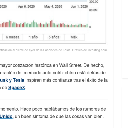
otización al cierre de ayer de las acciones de Tesla. Gráfico de investing.com.
yor cotización histórica en Wall Street. De hecho,
peración del mercado automotriz chino está detrás de
usk y Tesla
inspiren más confianza tras el éxito de la
n de
SpaceX
.
 momento. Hace poco hablábamos de los rumores de
 Unido
, un buen síntoma de que las cosas van bien.