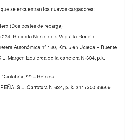
s que se encuentran los nuevos cargadores:
llero (Dos postes de recarga)
m.234. Rotonda Norte en la Veguilla-Reocin
rretera Autonómica nº 180, Km. 5 en Ucieda – Ruente
Margen izquierda de la carretera N-634, p.k.
antabria, 99 – Reinosa
A, S.L. Carretera N-634, p. k. 244+300 39509-