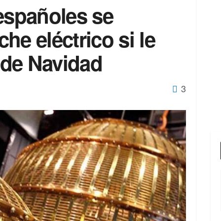
españoles se
he eléctrico si le
a de Navidad
3