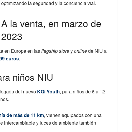
optimizando la seguridad y la conciencia vial.
A la venta, en marzo de
2023
nta en Europa en las
flagship
store
y
online
de NIU a
999 euros
.
para niños NIU
 llegada del nuevo
KQi Youth
, para niños de 6 a 12
años.
ía de más de 11 km
, vienen equipados con una
rre intercambiable y luces de ambiente también