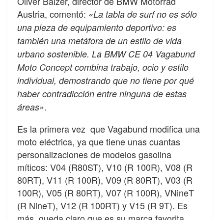
Oliver Balzer, director de BMW Motorrad
Austria, comentó:
«La tabla de surf no es sólo
una pieza de equipamiento deportivo: es
también una metáfora de un estilo de vida
urbano sostenible. La BMW CE 04 Vagabund
Moto Concept combina trabajo, ocio y estilo
individual, demostrando que no tiene por qué
haber contradicción entre ninguna de estas
.
áreas»
Es la primera vez que Vagabund modifica una
moto eléctrica, ya que tiene unas cuantas
personalizaciones de modelos gasolina
míticos: V04 (R80ST), V10 (R 100R), V08 (R
80RT), V11 (R 100R), V09 (R 80RT), V03 (R
100R), V05 (R 80RT), V07 (R 100R), VNineT
(R NineT), V12 (R 100RT) y V15 (R 9T). Es
más, queda claro que es su marca favorita.