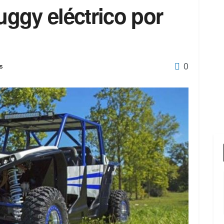
buggy eléctrico por
0
os