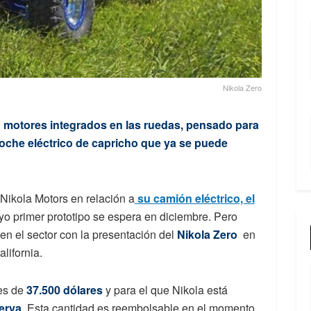
Nikola Zero
n motores integrados en las ruedas, pensado para
coche eléctrico de capricho que ya se puede
ikola Motors en relación a
su camión eléctrico, el
yo primer prototipo se espera en diciembre. Pero
en el sector con la presentación del
Nikola Zero
en
lifornia.
 es de
37.500 dólares
y para el que Nikola está
erva
. Esta cantidad es reembolsable en el momento