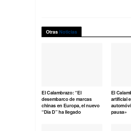
Otras
Noticias
El Calambrazo: “El
El Calamb
desembarco de marcas
artificial
chinas en Europa, el nuevo
automóvil
“Día D” ha llegado
pausa»